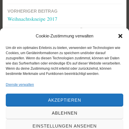
VORHERIGER BEITRAG
Beitragsnavigation
Weihnachtskneipe 2017
NÄCHSTER BEITRAG
Cookie-Zustimmung verwalten
Rückblick auf 2017 und Ausblick auf das Jahr 2018
bei Germania
Um dir ein optimales Erlebnis zu bieten, verwenden wir Technologien wie
Cookies, um Geräteinformationen zu speichern und/oder darauf
zuzugreifen. Wenn du diesen Technologien zustimmst, können wir Daten
wie das Surfverhalten oder eindeutige IDs auf dieser Website verarbeiten.
Wenn du deine Zustimmung nicht erteilst oder zurückziehst, können
bestimmte Merkmale und Funktionen beeinträchtigt werden.
Soziale Netzwerke
Dienste verwalten
AKZEPTIEREN
ABLEHNEN
EINSTELLUNGEN ANSEHEN